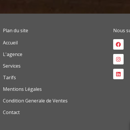
Plan du site
Nous su
Face
Inst
Link
Accueil
L'agence
Services
Tarifs
Mentions Légales
Condition Generale de Ventes
Contact