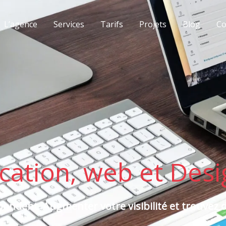
L’agence
Services
Tarifs
Projets
Blog
Co
tion, web et Desi
ondent. Augmenter votre visibilité et trouvez d