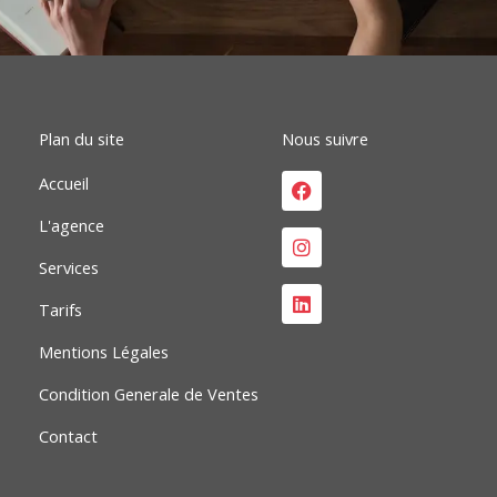
b
e
a
o
d
g
o
i
r
k
n
a
m
Plan du site
Nous suivre
Facebook
Instagram
Linkedin
Accueil
L'agence
Services
Tarifs
Mentions Légales
Condition Generale de Ventes
Contact