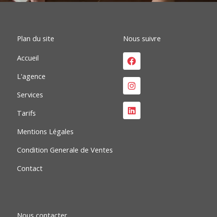
o
i
r
k
n
a
m
Plan du site
Nous suivre
Facebook
Instagram
Linkedin
Accueil
L'agence
Services
Tarifs
Mentions Légales
Condition Generale de Ventes
Contact
Nous contacter