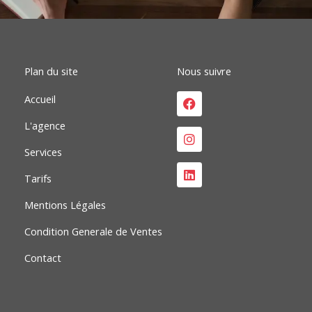
o
d
g
o
i
r
k
n
a
m
Plan du site
Nous suivre
Facebook
Instagram
Linkedin
Accueil
L'agence
Services
Tarifs
Mentions Légales
Condition Generale de Ventes
Contact