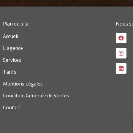
Plan du site
Nous su
Face
Inst
Link
Accueil
L'agence
Services
Tarifs
Mentions Légales
Condition Generale de Ventes
Contact