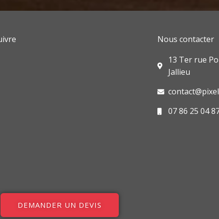
o
d
g
o
i
r
k
n
a
m
ivre
Nous contacter
book
agram
edin
13 Ter rue Po
Jallieu
contact@pixel-
07 86 25 04 8
DEMANDER UN DEVIS