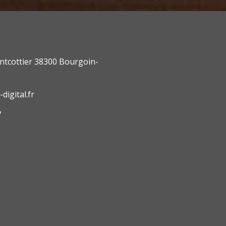
ntcottier 38300 Bourgoin-
digital.fr
7