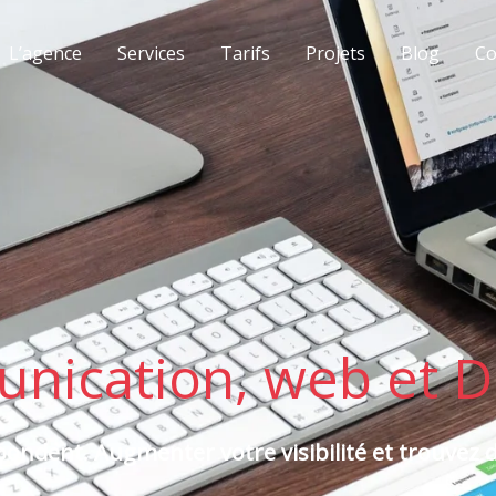
L’agence
Services
Tarifs
Projets
Blog
Co
nication, web et D
ondent. Augmenter votre visibilité et trouvez d