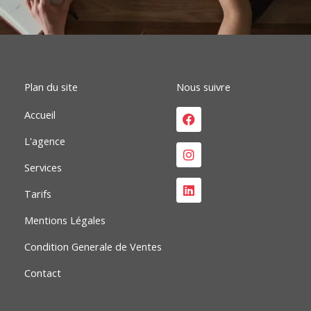
b
e
a
o
d
g
o
i
r
k
n
a
m
Plan du site
Nous suivre
Facebook
Instagram
Linkedin
Accueil
L'agence
Services
Tarifs
Mentions Légales
Condition Generale de Ventes
Contact