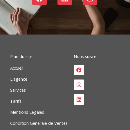
a
i
n
c
n
s
e
k
t
b
e
a
o
d
g
o
i
r
k
n
a
m
Plan du site
Nous suivre
Facebook
Instagram
Linkedin
Accueil
L'agence
Services
Tarifs
Mentions Légales
Condition Generale de Ventes