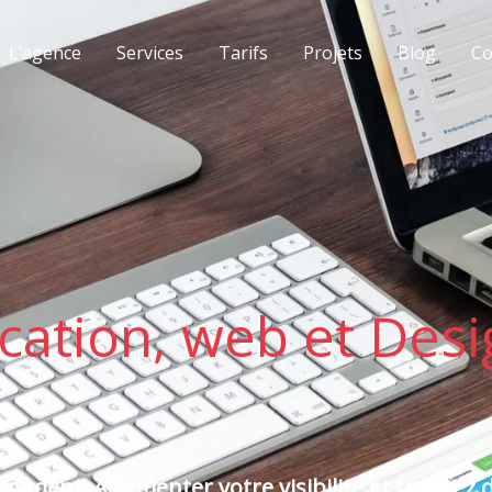
L’agence
Services
Tarifs
Projets
Blog
Co
tion, web et Desig
ondent. Augmenter votre visibilité et trouvez d