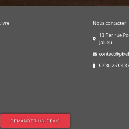
o
d
g
o
i
r
k
n
a
m
ivre
Nous contacter
book
agram
edin
13 Ter rue Po
Jallieu
contact@pixel-
07 86 25 04 8
DEMANDER UN DEVIS