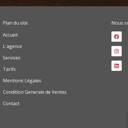
Plan du site
Nous su
Face
Inst
Link
Accueil
L'agence
Services
Tarifs
Mentions Légales
Condition Generale de Ventes
Contact