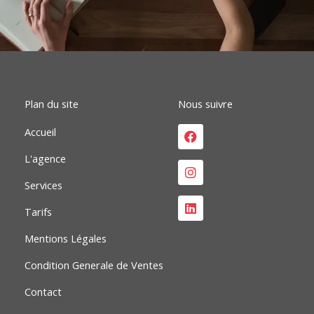
e
k
t
b
e
a
o
d
g
o
i
r
k
n
a
m
Plan du site
Nous suivre
Facebook
Instagram
Linkedin
Accueil
L'agence
Services
Tarifs
Mentions Légales
Condition Generale de Ventes
Contact