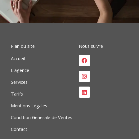
e
k
t
b
e
a
o
d
g
o
i
r
k
n
a
m
Plan du site
Nous suivre
Facebook
Instagram
Linkedin
Accueil
L'agence
Services
Tarifs
Mentions Légales
Condition Generale de Ventes
Contact