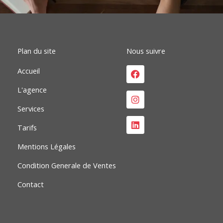
o
d
g
o
i
r
k
n
a
m
Plan du site
Nous suivre
Facebook
Instagram
Linkedin
Accueil
L'agence
Services
Tarifs
Mentions Légales
Condition Generale de Ventes
Contact