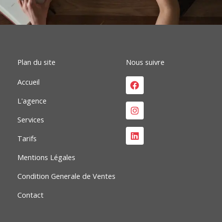
b
e
a
o
d
g
o
i
r
k
n
a
m
Plan du site
Nous suivre
Facebook
Instagram
Linkedin
Accueil
L'agence
Services
Tarifs
Mentions Légales
Condition Generale de Ventes
Contact