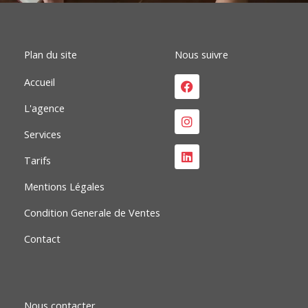
o
i
r
k
n
a
m
Plan du site
Nous suivre
Facebook
Instagram
Linkedin
Accueil
L'agence
Services
Tarifs
Mentions Légales
Condition Generale de Ventes
Contact
Nous contacter